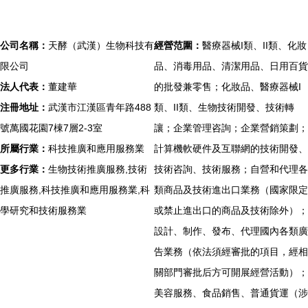
公司名稱：
天酵（武漢）生物科技有
經營范圍：
醫療器械I類、II類、化妝
限公司
品、消毒用品、清潔用品、日用百貨
法人代表：
董建華
的批發兼零售；化妝品、醫療器械I
注冊地址：
武漢市江漢區青年路488
類、II類、生物技術開發、技術轉
號萬國花園7棟7層2-3室
讓；企業管理咨詢；企業營銷策劃；
所屬行業：
科技推廣和應用服務業
計算機軟硬件及互聯網的技術開發、
更多行業：
生物技術推廣服務,技術
技術咨詢、技術服務；自營和代理各
推廣服務,科技推廣和應用服務業,科
類商品及技術進出口業務（國家限定
學研究和技術服務業
或禁止進出口的商品及技術除外）；
設計、制作、發布、代理國內各類廣
告業務（依法須經審批的項目，經相
關部門審批后方可開展經營活動）；
美容服務、食品銷售、普通貨運（涉